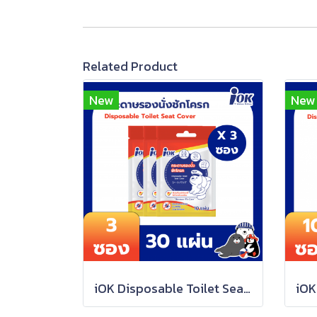
Related Product
New
New
iOK Disposable Toilet Seat Cover (10 sheets/sachet) x 3 sachets