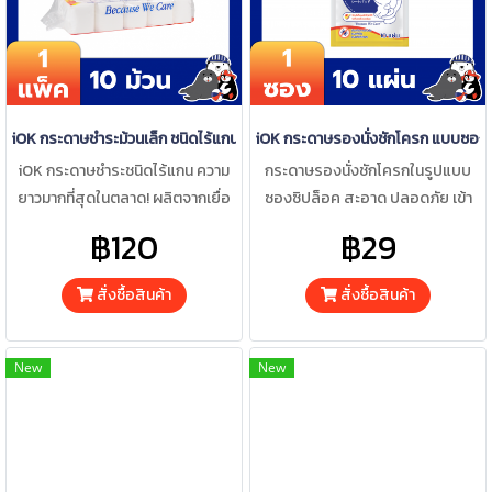
iOK กระดาษชำระม้วนเล็ก ชนิดไร้แกน หนา 2 ชั้น ยาว 35 เมตร x 10 ม้วน/แพ็ค (1
iOK กระดาษรองนั่งชักโครก แบบซองซิ
iOK กระดาษชำระชนิดไร้แกน ความ
กระดาษรองนั่งชักโครกในรูปแบบ
ยาวมากที่สุดในตลาด! ผลิตจากเยื่อ
ซองซิปล็อค สะอาด ปลอดภัย เข้า
กระดาษบริสุทธิ์ 100%
ห้องน้ำที่ไหน ก็มั่นใจยิ่งขึ้น
฿120
฿29
สั่งซื้อสินค้า
สั่งซื้อสินค้า
New
New